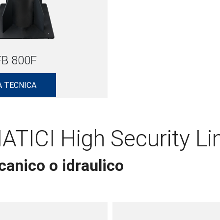
B 800F
 TECNICA
ICI High Security Li
anico o idraulico