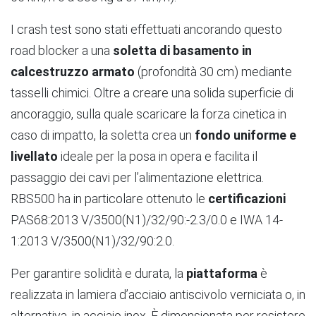
I crash test sono stati effettuati ancorando questo
road blocker a una
soletta di basamento in
calcestruzzo armato
(profondità 30 cm) mediante
tasselli chimici. Oltre a creare una solida superficie di
ancoraggio, sulla quale scaricare la forza cinetica in
caso di impatto, la soletta crea un
fondo uniforme e
livellato
ideale per la posa in opera e facilita il
passaggio dei cavi per l’alimentazione elettrica.
RBS500 ha in particolare ottenuto le
certificazioni
PAS68:2013 V/3500(N1)/32/90:-2.3/0.0 e IWA 14-
1:2013 V/3500(N1)/32/90:2.0.
Per garantire solidità e durata, la
piattaforma
è
realizzata in lamiera d’acciaio antiscivolo verniciata o, in
alternativa, in acciaio inox. È dimensionata per resistere